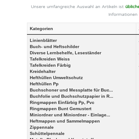
Unsere umfangreiche Auswahl an Artikeln ist
üblich
Informationen 
Kategorien
Linienblätter
Buch- und Heftschilder
Diverse Lernbehelfe, Leseständer
Tafelkreiden Weiss
Tafelkreiden Färbig
Kreidehalter
Hefthüllen Umweltschutz
Hefthüllen Pp
Buchschoner und Messplatte für Buc...
Buchfolie und Buchschutzpapier in R...
Ringmappen Einfärbig Pp, Pvc
Ringmappen Bunt Gemustert
Miniordner und Miniordner - Einlage...
Heftmappen und Sammelmappen
Zippennale
Schüttelpennale