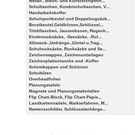
Metall-, Blech- und Kunststoffpenn...
Schultaschen, Kombischultaschen, V...
Handarbeitskoffer
Schulsportbeutel und Doppelzugsäck...
Brustbeutel,Geldbörsen,Schlüssel...
Trinkflaschen, Jausenboxen, Regenh...
Kinderrucksäcke, -Seesäcke, -Rol...
Allzweck-,Umhänge-,Gürtel-u.Trag...
Schulrucksäcke, Rucksäcke und Se...
Zeichenmappen, Zeichenunterlagen
Zeichenplattentasche und -Koffer
Schirmkappen und Schürzen
Schultüten
Overheadfolien
Planungstafeln
Magnete und Planungsmaterialien
Flip Chart-Block, Flip Chart-Papie...
Landkartennadeln, Markierfahnen, M...
Namensschilder, Schlüsselanhänge...