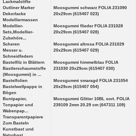
Lackmalstifte
Outliner Marker
Moosgummi schwarz FOLIA 231090
Dekorlacke
20x29cm (615407 023)
Modelliermassen
Modellier-
Moosgummi flieder FOLIA 231028
Sets,Modellier-
20x29cm (615407 028)
Zubehöre...
Scheren
Moosgummi altrosa FOLIA 231029
Messer u.
20x29cm (615407 029)
Schneidfedern
Bastelfilz in Blättern
Moosgummi himmelblau FOLIA
Bastlerschaumstoffe
231030 20x29cm (615407 030)
(Moosgummi) in ...
Bastelfolien
Moosgummi smaragd FOLIA 231054
Bastelwellpappe in
20x29cm (615407 054)
Bögen
Buntpapier,
Moosgummi Glitter 10BL sort. FOLIA
Tonpapier und
239109 2mm 20.29 cm (647311 109)
Wabenpap...
Transparentpapiere
Zum Basteln
Kunstbast und
Naturbast