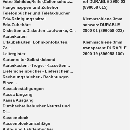
Vetro-Schilder,Reiter,Cellonschutz...
rot DURABLE 2900 03
Hängemappen und Zubehör
(896058 015)
Telefonbücher und Telefaxbücher
Edv-Reinigungsmittel
Klemmschiene 3mm
Edv-Zubehöre
schwarz DURABLE
Disketten u.Disketten Laufwerke, C...
2900 01 (896058 023)
Karteikarten
Urlaubskarten, Lohnkontokarten,
Klemmschiene 3mm
Ze...
transparent DURABLE
Leitregister
2900 19 (896058 100)
Kartenreiter Selbstklebend
Karteikästen, -Tröge, -Kassetten...
Lieferscheinbücher - Lieferschein...
Rechnungsbücher - Rechnungen
Einze...
Kassabestätigungen
Kassa Eingang
Kassa Ausgang
Durchschreibebücher Neutral und
Di...
Kassenblock
Kassenblockumschläge
Auto- und Fahrtenbücher