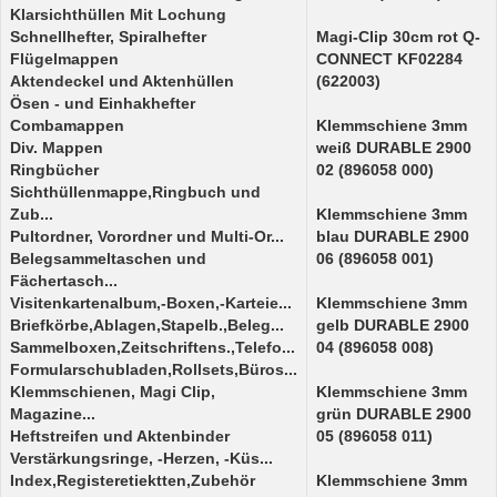
Klarsichthüllen Mit Lochung
Schnellhefter, Spiralhefter
Magi-Clip 30cm rot Q-
Flügelmappen
CONNECT KF02284
Aktendeckel und Aktenhüllen
(622003)
Ösen - und Einhakhefter
Combamappen
Klemmschiene 3mm
Div. Mappen
weiß DURABLE 2900
Ringbücher
02 (896058 000)
Sichthüllenmappe,Ringbuch und
Zub...
Klemmschiene 3mm
Pultordner, Vorordner und Multi-Or...
blau DURABLE 2900
Belegsammeltaschen und
06 (896058 001)
Fächertasch...
Visitenkartenalbum,-Boxen,-Karteie...
Klemmschiene 3mm
Briefkörbe,Ablagen,Stapelb.,Beleg...
gelb DURABLE 2900
Sammelboxen,Zeitschriftens.,Telefo...
04 (896058 008)
Formularschubladen,Rollsets,Büros...
Klemmschienen, Magi Clip,
Klemmschiene 3mm
Magazine...
grün DURABLE 2900
Heftstreifen und Aktenbinder
05 (896058 011)
Verstärkungsringe, -Herzen, -Küs...
Index,Registeretiektten,Zubehör
Klemmschiene 3mm