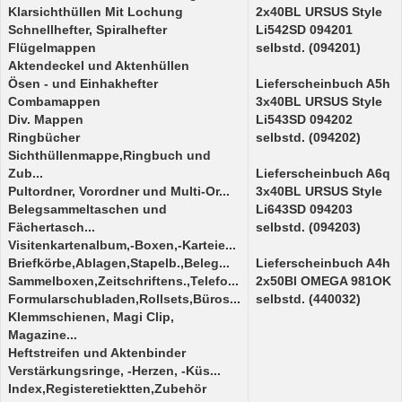
Klarsichthüllen Mit Lochung
2x40BL URSUS Style
Schnellhefter, Spiralhefter
Li542SD 094201
Flügelmappen
selbstd. (094201)
Aktendeckel und Aktenhüllen
Ösen - und Einhakhefter
Lieferscheinbuch A5h
Combamappen
3x40BL URSUS Style
Div. Mappen
Li543SD 094202
Ringbücher
selbstd. (094202)
Sichthüllenmappe,Ringbuch und
Zub...
Lieferscheinbuch A6q
Pultordner, Vorordner und Multi-Or...
3x40BL URSUS Style
Belegsammeltaschen und
Li643SD 094203
Fächertasch...
selbstd. (094203)
Visitenkartenalbum,-Boxen,-Karteie...
Briefkörbe,Ablagen,Stapelb.,Beleg...
Lieferscheinbuch A4h
Sammelboxen,Zeitschriftens.,Telefo...
2x50Bl OMEGA 981OK
Formularschubladen,Rollsets,Büros...
selbstd. (440032)
Klemmschienen, Magi Clip,
Magazine...
Heftstreifen und Aktenbinder
Verstärkungsringe, -Herzen, -Küs...
Index,Registeretiektten,Zubehör