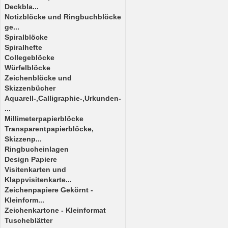
Deckbla...
Notizblöcke und Ringbuchblöcke
ge...
Spiralblöcke
Spiralhefte
Collegeblöcke
Würfelblöcke
Zeichenblöcke und
Skizzenbücher
Aquarell-,Calligraphie-,Urkunden-
...
Millimeterpapierblöcke
Transparentpapierblöcke,
Skizzenp...
Ringbucheinlagen
Design Papiere
Visitenkarten und
Klappvisitenkarte...
Zeichenpapiere Gekörnt -
Kleinform...
Zeichenkartone - Kleinformat
Tuscheblätter