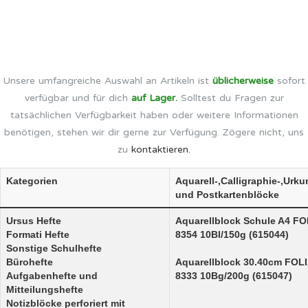
Unsere umfangreiche Auswahl an Artikeln ist
üblicherweise
sofort
verfügbar und für dich
auf Lager.
Solltest du Fragen zur
tatsächlichen Verfügbarkeit haben oder weitere Informationen
benötigen, stehen wir dir gerne zur Verfügung. Zögere nicht, uns
zu
kontaktieren.
Kategorien
Aquarell-,Calligraphie-,Urk
und Postkartenblöcke
Ursus Hefte
Aquarellblock Schule A4 FO
Formati Hefte
8354 10Bl/150g (615044)
Sonstige Schulhefte
Bürohefte
Aquarellblock 30.40cm FOL
Aufgabenhefte und
8333 10Bg/200g (615047)
Mitteilungshefte
Notizblöcke perforiert mit