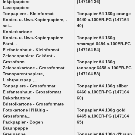
Inkjetpapiere
(147164 36)
Laserpapiere
Tonpapiere - Kleinformat
Tonpapier A4 130g orange
Kopier- u. Uws-Kopierpapiere, -
6440 a.100ER-PG (147164
sei...
40)
Kopierkartone
Kopier- u. Uws-Kopierpapiere
Tonpapier A4 130g
Färbi...
smaragd 6454 a.100ER-PG
Elefantenhaut - Kleinformat
(147164 54)
Zeichenpapiere Gekörnt -
Grossform...
Tonpapier A4 130g
Zeichenkartone - Grossformat
tannengr 6458 a.100ER-PG
Transparentpapiere,
(147164 58)
Lichtpauspap.,...
Tonpapiere - Grossformat
Tonpapier A4 130g silber
Elefantenhaut - Grossformat
6460 a.100ER-PG (147164
Dekorkartone
60)
Bristolkartone - Grossformate
Fotokartone H'Hältig -
Tonpapier A4 130g gold
Grossforma...
6465 a.100ER-PG (147164
Packpapier - Bogen
65)
Braunpappe
Graupappe
Tonpapier A4 130g d'braun