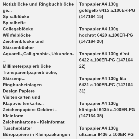
Notizblöcke und Ringbuchblöcke
Tonpapier A4 130g
ge...
goldgelb 6415 a.100ER-PG
Spiralblöcke
(147164 15)
Spiralhefte
Collegeblöcke
Tonpapier A4 130g
Würfelblöcke
hochrot 6420 a.100ER-PG
Zeichenblöcke und
(147164 20)
Skizzenbücher
Aquarell-,Calligraphie-,Urkunden-
Tonpapier A4 130g d'rot
...
6422 a.100ER-PG (147164
Millimeterpapierblöcke
22)
Transparentpapierblöcke,
Skizzenp...
Tonpapier A4 130g lila
Ringbucheinlagen
6431 a.100ER-PG (147164
Design Papiere
31)
Visitenkarten und
Klappvisitenkarte...
Tonpapier A4 130g
Zeichenpapiere Gekörnt -
königsbl 6435 a.100ER-PG
Kleinform...
(147164 35)
Zeichenkartone - Kleinformat
Tuscheblätter
Tonpapier A4 130g
Büropapiere in Kleinpackungen
ultramar 6436 a.100ER-PG