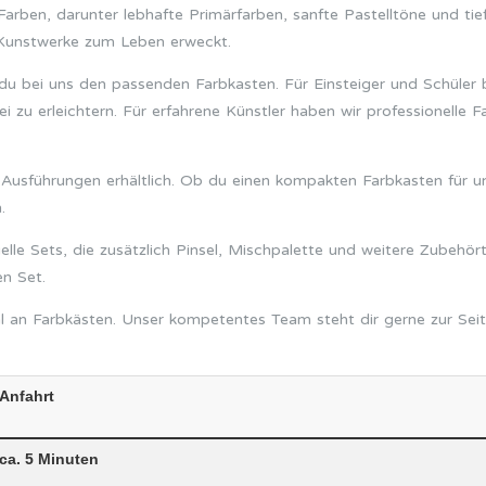
Farben, darunter lebhafte Primärfarben, sanfte Pastelltöne und tie
e Kunstwerke zum Leben erweckt.
du bei uns den passenden Farbkasten. Für Einsteiger und Schüler 
ei zu erleichtern. Für erfahrene Künstler haben wir professionelle
Ausführungen erhältlich. Ob du einen kompakten Farbkasten für u
.
lle Sets, die zusätzlich Pinsel, Mischpalette und weitere Zubehörte
en Set.
l an Farbkästen. Unser kompetentes Team steht dir gerne zur Sei
Anfahrt
ca. 5 Minuten