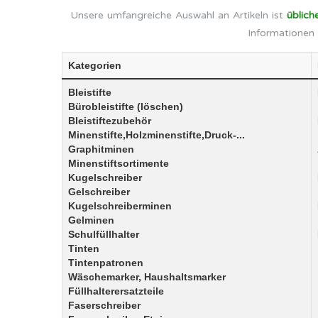
Unsere umfangreiche Auswahl an Artikeln ist
üblich
Informationen 
Kategorien
Bleistifte
Bürobleistifte (löschen)
Bleistiftezubehör
Minenstifte,Holzminenstifte,Druck-...
Graphitminen
Minenstiftsortimente
Kugelschreiber
Gelschreiber
Kugelschreiberminen
Gelminen
Schulfüllhalter
Tinten
Tintenpatronen
Wäschemarker, Haushaltsmarker
Füllhalterersatzteile
Faserschreiber