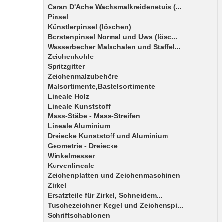
Caran D'Ache Wachsmalkreidenetuis (...
Pinsel
Künstlerpinsel (löschen)
Borstenpinsel Normal und Uws (lösc...
Wasserbecher Malschalen und Staffel...
Zeichenkohle
Spritzgitter
Zeichenmalzubehöre
Malsortimente,Bastelsortimente
Lineale Holz
Lineale Kunststoff
Mass-Stäbe - Mass-Streifen
Lineale Aluminium
Dreiecke Kunststoff und Aluminium
Geometrie - Dreiecke
Winkelmesser
Kurvenlineale
Zeichenplatten und Zeichenmaschinen
Zirkel
Ersatzteile für Zirkel, Schneidem...
Tuschezeichner Kegel und Zeichenspi...
Schriftschablonen