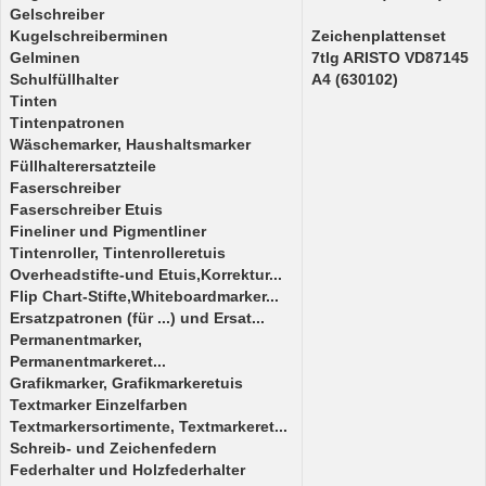
Gelschreiber
Kugelschreiberminen
Zeichenplattenset
Gelminen
7tlg ARISTO VD87145
Schulfüllhalter
A4 (630102)
Tinten
Tintenpatronen
Wäschemarker, Haushaltsmarker
Füllhalterersatzteile
Faserschreiber
Faserschreiber Etuis
Fineliner und Pigmentliner
Tintenroller, Tintenrolleretuis
Overheadstifte-und Etuis,Korrektur...
Flip Chart-Stifte,Whiteboardmarker...
Ersatzpatronen (für ...) und Ersat...
Permanentmarker,
Permanentmarkeret...
Grafikmarker, Grafikmarkeretuis
Textmarker Einzelfarben
Textmarkersortimente, Textmarkeret...
Schreib- und Zeichenfedern
Federhalter und Holzfederhalter