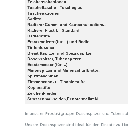
Zeichenschablonen
Tuscheflasche - Tuscheglas
Tuschepatronen
Scribtol
Radierer Gummi und Kautschukradiere...
Radierer Plastik - Standard
Radierstifte
Ersatzradierer (für ...) und Radie...
Tintenlöscher
Bleistiftspitzer und Spezialspitzer
Dosenspitzer, Tubenspitzer
Ersatzmesser (für ...)
Minenspitzer und Minenschärfbrettc...
Spitzmaschinen
Zimmermann- u. Tischlerstifte
Kopierstifte
Zeichenkreiden
Strassenmalkreiden,Fenstermalkreid...
In unserer Produktgruppe Dosenspitzer und Tubenspitz
Unsere Dosenspitzer sind ideal für den Einsatz zu Hau