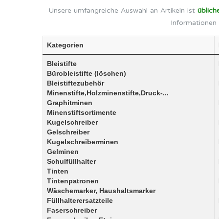
Unsere umfangreiche Auswahl an Artikeln ist
üblich
Informationen 
Kategorien
Bleistifte
Bürobleistifte (löschen)
Bleistiftezubehör
Minenstifte,Holzminenstifte,Druck-...
Graphitminen
Minenstiftsortimente
Kugelschreiber
Gelschreiber
Kugelschreiberminen
Gelminen
Schulfüllhalter
Tinten
Tintenpatronen
Wäschemarker, Haushaltsmarker
Füllhalterersatzteile
Faserschreiber