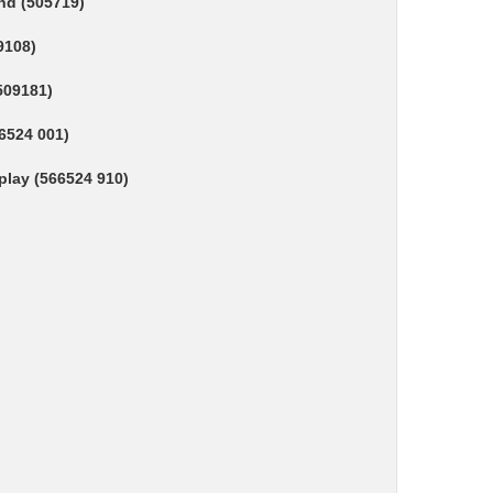
nd (505719)
9108)
509181)
6524 001)
play (566524 910)