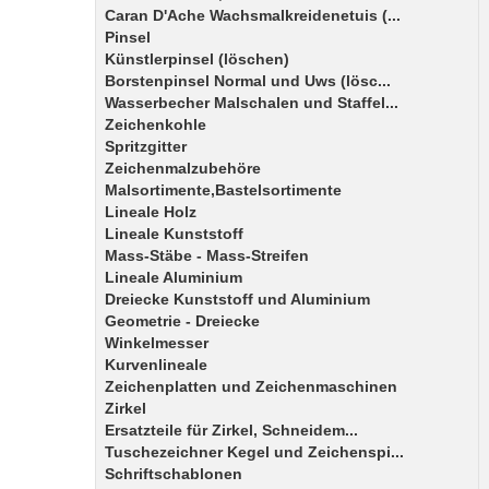
Caran D'Ache Wachsmalkreidenetuis (...
Pinsel
Künstlerpinsel (löschen)
Borstenpinsel Normal und Uws (lösc...
Wasserbecher Malschalen und Staffel...
Zeichenkohle
Spritzgitter
Zeichenmalzubehöre
Malsortimente,Bastelsortimente
Lineale Holz
Lineale Kunststoff
Mass-Stäbe - Mass-Streifen
Lineale Aluminium
Dreiecke Kunststoff und Aluminium
Geometrie - Dreiecke
Winkelmesser
Kurvenlineale
Zeichenplatten und Zeichenmaschinen
Zirkel
Ersatzteile für Zirkel, Schneidem...
Tuschezeichner Kegel und Zeichenspi...
Schriftschablonen