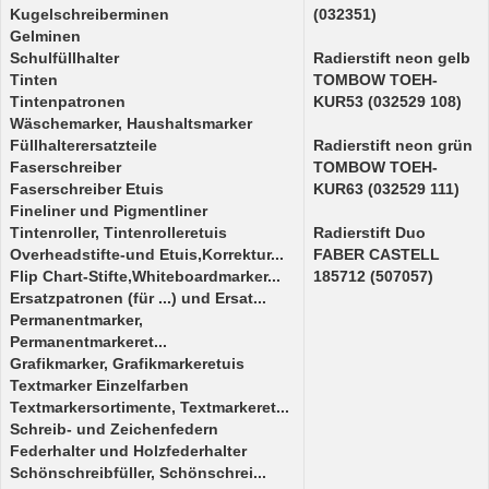
Kugelschreiberminen
(032351)
Gelminen
Schulfüllhalter
Radierstift neon gelb
Tinten
TOMBOW TOEH-
Tintenpatronen
KUR53 (032529 108)
Wäschemarker, Haushaltsmarker
Füllhalterersatzteile
Radierstift neon grün
Faserschreiber
TOMBOW TOEH-
Faserschreiber Etuis
KUR63 (032529 111)
Fineliner und Pigmentliner
Tintenroller, Tintenrolleretuis
Radierstift Duo
Overheadstifte-und Etuis,Korrektur...
FABER CASTELL
Flip Chart-Stifte,Whiteboardmarker...
185712 (507057)
Ersatzpatronen (für ...) und Ersat...
Permanentmarker,
Permanentmarkeret...
Grafikmarker, Grafikmarkeretuis
Textmarker Einzelfarben
Textmarkersortimente, Textmarkeret...
Schreib- und Zeichenfedern
Federhalter und Holzfederhalter
Schönschreibfüller, Schönschrei...