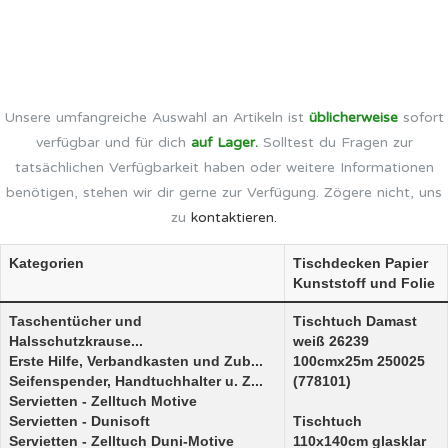
Unsere umfangreiche Auswahl an Artikeln ist
üblicherweise
sofort
verfügbar und für dich
auf Lager.
Solltest du Fragen zur
tatsächlichen Verfügbarkeit haben oder weitere Informationen
benötigen, stehen wir dir gerne zur Verfügung. Zögere nicht, uns
zu
kontaktieren.
Kategorien
Tischdecken Papier
Kunststoff und Folie
Taschentücher und
Tischtuch Damast
Halsschutzkrause...
weiß 26239
Erste Hilfe, Verbandkasten und Zub...
100cmx25m 250025
Seifenspender, Handtuchhalter u. Z...
(778101)
Servietten - Zelltuch Motive
Servietten - Dunisoft
Tischtuch
Servietten - Zelltuch Duni-Motive
110x140cm glasklar