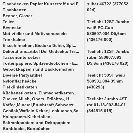
Tischdecken Papier Kunststoff und F...
silber 46722 (377052
Tischkarten
024)
Becher, Gläser
Teller
Teelicht 12ST Jumbo
Bestecke
weiß PC-Cup
Motivteller und Motivschüsseln
580607.004 D5,6cm
Trinkhalme
(436176 000)
Eisschirmchen, Eisdekofächer, Spi...
Dekorationsartikel Der Gedeckte Tis...
Teelicht 12ST Jumbo
Tassenuntersetzer
rubin 580607.093
Tortenpapiere, Spitzendeckchen - E...
D5,6cm (436176 020)
Gebäckkapseln und Backförmchen
Diverse Partyartikel
Teelicht 50ST weiß
Nylonflachsäcke
580931.004 39mm
Tiefkühletiketten
(436293)
Küchenetiketten, Einmachetiketten...
Zucker, Milch, Obers, Früchte-, H...
Teelicht Jumbo 4ST
Kaffee,Mineral,Fruchtsaft,Schwarzt...
rot 01-13-002-54-01
Gebäck,Waffeln,Kekse,Lebkuchen,Sc...
(844515 015)
Hologramm-Klebefolien
Schrankpapiere und Dekopapiere
Bonblocks, Bonbücher