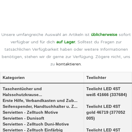
Unsere umfangreiche Auswahl an Artikeln ist
üblicherweise
sofort
verfügbar und für dich
auf Lager.
Solltest du Fragen zur
tatsächlichen Verfügbarkeit haben oder weitere Informationen
benötigen, stehen wir dir gerne zur Verfügung. Zögere nicht, uns
zu
kontaktieren.
Kategorien
Teelichter
Taschentücher und
Teelicht LED 4ST
Halsschutzkrause...
weiß 41666 (337684)
Erste Hilfe, Verbandkasten und Zub...
Seifenspender, Handtuchhalter u. Z...
Teelicht LED 4ST
Servietten - Zelltuch Motive
gold 46719 (377052
Servietten - Dunisoft
005)
Servietten - Zelltuch Duni-Motive
Servietten - Zelltuch Einfärbig
Teelicht LED 4ST