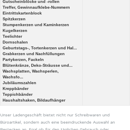
Gutscheinblöcke und -rollen
Treffer, Gewinnaufklebe-Nummern
Eintrittskartenblock
Spitzkerzen
Stumpenkerzen und Kaminkerzen
Kugelkerzen
Teelichter
Dornschalen
Geburtstags-, Tortenkerzen und Hal...
Grabkerzen und Nachfüllungen
Partykerzen, Fackeln
Blütenkränze, Deko-Sträusse und...
Wachsplatten, Wachsperlen,
Wachsfo...
Jubiläumszahlen
Kreppbänder
Teppichbänder
Haushaltshaken, Bildaufhänger
Unser Ladengeschäft bietet nicht nur Schreibwaren und
Büroartikel, sondern auch eine beeindruckende Auswahl an
Bestecken an. Egal ob für den täglichen Gebrauch oder