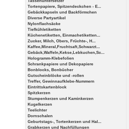
Tassenuntersetzer
Tortenpapiere, Spitzendeckchen - E...
Gebäckkapseln und Backförmchen
Diverse Partyartikel
Nylonflachsäcke
Tiefkühletiketten
Küchenetiketten, Einmachetiketten...
Zucker, Milch, Obers, Früchte-, H...
Kaffee,Mineral,Fruchtsaft,Schwarzt...
Gebäck,Waffeln,Kekse,Lebkuchen,Sc...
Hologramm-Klebefolien
Schrankpapiere und Dekopapiere
Bonblocks, Bonbücher
Gutscheinblöcke und -rollen
Treffer, Gewinnaufklebe-Nummern
Eintrittskartenblock
Spitzkerzen
Stumpenkerzen und Kaminkerzen
Kugelkerzen
Teelichter
Dornschalen
Geburtstags-, Tortenkerzen und Hal...
Grabkerzen und Nachfüllungen