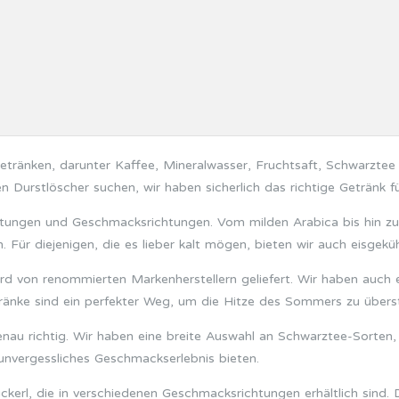
tränken, darunter Kaffee, Mineralwasser, Fruchtsaft, Schwarztee 
 Durstlöscher suchen, wir haben sicherlich das richtige Getränk fü
tungen und Geschmacksrichtungen. Vom milden Arabica bis hin zu
. Für diejenigen, die es lieber kalt mögen, bieten wir auch eisgekü
rd von renommierten Markenherstellern geliefert. Wir haben auch e
tränke sind ein perfekter Weg, um die Hitze des Sommers zu übers
au richtig. Wir haben eine breite Auswahl an Schwarztee-Sorten, di
 unvergessliches Geschmackserlebnis bieten.
erl, die in verschiedenen Geschmacksrichtungen erhältlich sind. D