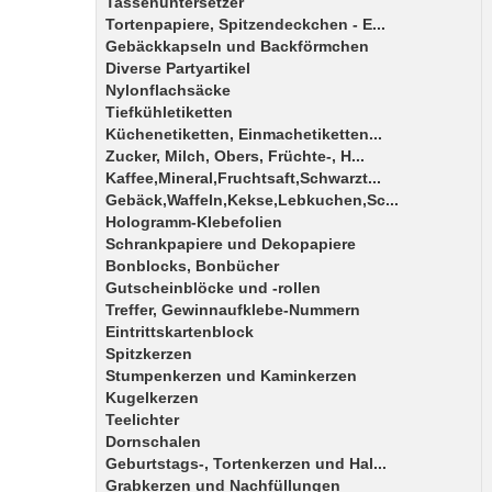
Tassenuntersetzer
Tortenpapiere, Spitzendeckchen - E...
Gebäckkapseln und Backförmchen
Diverse Partyartikel
Nylonflachsäcke
Tiefkühletiketten
Küchenetiketten, Einmachetiketten...
Zucker, Milch, Obers, Früchte-, H...
Kaffee,Mineral,Fruchtsaft,Schwarzt...
Gebäck,Waffeln,Kekse,Lebkuchen,Sc...
Hologramm-Klebefolien
Schrankpapiere und Dekopapiere
Bonblocks, Bonbücher
Gutscheinblöcke und -rollen
Treffer, Gewinnaufklebe-Nummern
Eintrittskartenblock
Spitzkerzen
Stumpenkerzen und Kaminkerzen
Kugelkerzen
Teelichter
Dornschalen
Geburtstags-, Tortenkerzen und Hal...
Grabkerzen und Nachfüllungen