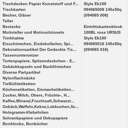
Tischdecken Papier Kunststoff und F...
Style Ek100
Tischkarten
094065008 145x50q
Becher, Gläser
(094065 008)
Teller
Bestecke
Eintrittskartenblock
Motivteller und Motivschüsseln
100BL rosa URSUS
Trinkhalme
Style Ek100
Eisschirmchen, Eisdekofächer, Spi...
094065016 145x50q
Dekorationsartikel Der Gedeckte Tis...
(094065 016)
Tassenuntersetzer
Tortenpapiere, Spitzendeckchen - E...
Gebäckkapseln und Backförmchen
Diverse Partyartikel
Nylonflachsäcke
Tiefkühletiketten
Küchenetiketten, Einmachetiketten...
Zucker, Milch, Obers, Früchte-, H...
Kaffee,Mineral,Fruchtsaft,Schwarzt...
Gebäck,Waffeln,Kekse,Lebkuchen,Sc...
Hologramm-Klebefolien
Schrankpapiere und Dekopapiere
Bonblocks, Bonbücher