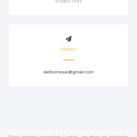
07583/7541
EMAIL
skribomoser@gmail.com
Diese Website verwendet Cookies, um Ihnen ein optimales