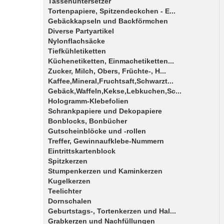
Tassenuntersetzer
Tortenpapiere, Spitzendeckchen - E...
Gebäckkapseln und Backförmchen
Diverse Partyartikel
Nylonflachsäcke
Tiefkühletiketten
Küchenetiketten, Einmachetiketten...
Zucker, Milch, Obers, Früchte-, H...
Kaffee,Mineral,Fruchtsaft,Schwarzt...
Gebäck,Waffeln,Kekse,Lebkuchen,Sc...
Hologramm-Klebefolien
Schrankpapiere und Dekopapiere
Bonblocks, Bonbücher
Gutscheinblöcke und -rollen
Treffer, Gewinnaufklebe-Nummern
Eintrittskartenblock
Spitzkerzen
Stumpenkerzen und Kaminkerzen
Kugelkerzen
Teelichter
Dornschalen
Geburtstags-, Tortenkerzen und Hal...
Grabkerzen und Nachfüllungen