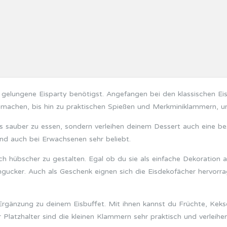
 gelungene Eisparty benötigst. Angefangen bei den klassischen Ei
r machen, bis hin zu praktischen Spießen und Merkminiklammern, u
is sauber zu essen, sondern verleihen deinem Dessert auch eine b
nd auch bei Erwachsenen sehr beliebt.
ch hübscher zu gestalten. Egal ob du sie als einfache Dekoration au
ngucker. Auch als Geschenk eignen sich die Eisdekofächer hervorra
rgänzung zu deinem Eisbuffet. Mit ihnen kannst du Früchte, Keks
Platzhalter sind die kleinen Klammern sehr praktisch und verleihen