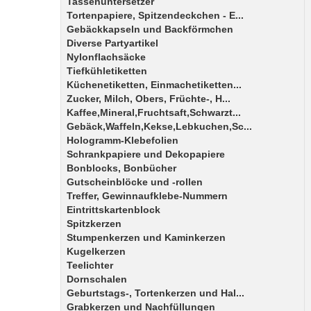
Tassenuntersetzer
Tortenpapiere, Spitzendeckchen - E...
Gebäckkapseln und Backförmchen
Diverse Partyartikel
Nylonflachsäcke
Tiefkühletiketten
Küchenetiketten, Einmachetiketten...
Zucker, Milch, Obers, Früchte-, H...
Kaffee,Mineral,Fruchtsaft,Schwarzt...
Gebäck,Waffeln,Kekse,Lebkuchen,Sc...
Hologramm-Klebefolien
Schrankpapiere und Dekopapiere
Bonblocks, Bonbücher
Gutscheinblöcke und -rollen
Treffer, Gewinnaufklebe-Nummern
Eintrittskartenblock
Spitzkerzen
Stumpenkerzen und Kaminkerzen
Kugelkerzen
Teelichter
Dornschalen
Geburtstags-, Tortenkerzen und Hal...
Grabkerzen und Nachfüllungen