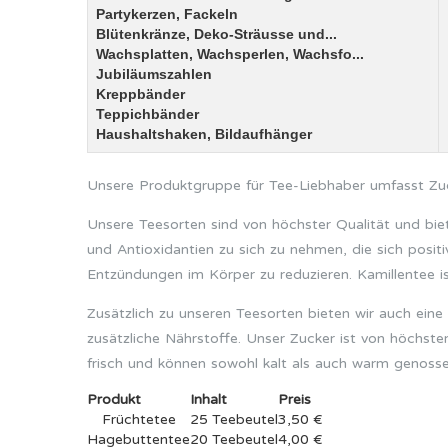
Partykerzen, Fackeln
Blütenkränze, Deko-Sträusse und...
Wachsplatten, Wachsperlen, Wachsfo...
Jubiläumszahlen
Kreppbänder
Teppichbänder
Haushaltshaken, Bildaufhänger
Unsere Produktgruppe für Tee-Liebhaber umfasst Zuc
Unsere Teesorten sind von höchster Qualität und biete
und Antioxidantien zu sich zu nehmen, die sich posi
Entzündungen im Körper zu reduzieren. Kamillentee i
Zusätzlich zu unseren Teesorten bieten wir auch ein
zusätzliche Nährstoffe. Unser Zucker ist von höchst
frisch und können sowohl kalt als auch warm genoss
Produkt
Inhalt
Preis
Früchtetee
25 Teebeutel
3,50 €
Hagebuttentee
20 Teebeutel
4,00 €