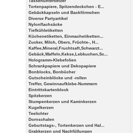
Tassenuntersetzer
Tortenpapiere, Spitzendeckchen - E...
Gebäckkapseln und Backförmchen
Diverse Partyartikel
Nylonflachsäcke
Tiefkühletiketten
Küchenetiketten, Einmachetiketten...
Zucker, Milch, Obers, Früchte-, H...
Kaffee,Mineral,Fruchtsaft,Schwarzt...
Gebäck,Waffeln,Kekse,Lebkuchen,Sc...
Hologramm-Klebefolien
Schrankpapiere und Dekopapiere
Bonblocks, Bonbücher
Gutscheinblöcke und -rollen
Treffer, Gewinnaufklebe-Nummern
Eintrittskartenblock
Spitzkerzen
Stumpenkerzen und Kaminkerzen
Kugelkerzen
Teelichter
Dornschalen
Geburtstags-, Tortenkerzen und Hal...
Grabkerzen und Nachfüllungen