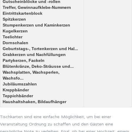
Gutscheinblöcke und -rollen
Treffer, Gewinnaufklebe-Nummern
Eintrittskartenblock
Spitzkerzen
Stumpenkerzen und Kaminkerzen
Kugelkerzen
Teelichter
Dornschalen
Geburtstags-, Tortenkerzen und Hal...
Grabkerzen und Nachfüllungen
Partykerzen, Fackeln
Blütenkränze, Deko-Sträusse und...
Wachsplatten, Wachsperlen,
Wachsfo...
Jubiläumszahlen
Kreppbänder
Teppichbänder
Haushaltshaken, Bildaufhänger
Tischkarten sind eine einfache Möglichkeit, um bei einer
Veranstaltung Ordnung zu schaffen und den Gästen eine
persönliche Note zu verleihen. Egal, ob bei einer Hochzeit, einem