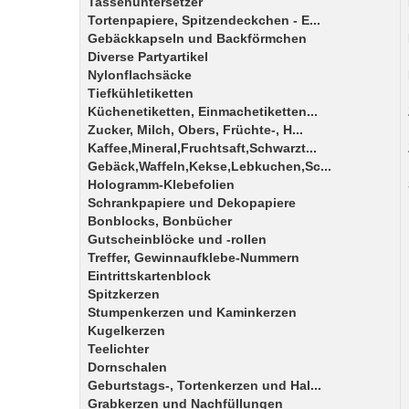
Tassenuntersetzer
Tortenpapiere, Spitzendeckchen - E...
Gebäckkapseln und Backförmchen
Diverse Partyartikel
Nylonflachsäcke
Tiefkühletiketten
Küchenetiketten, Einmachetiketten...
Zucker, Milch, Obers, Früchte-, H...
Kaffee,Mineral,Fruchtsaft,Schwarzt...
Gebäck,Waffeln,Kekse,Lebkuchen,Sc...
Hologramm-Klebefolien
Schrankpapiere und Dekopapiere
Bonblocks, Bonbücher
Gutscheinblöcke und -rollen
Treffer, Gewinnaufklebe-Nummern
Eintrittskartenblock
Spitzkerzen
Stumpenkerzen und Kaminkerzen
Kugelkerzen
Teelichter
Dornschalen
Geburtstags-, Tortenkerzen und Hal...
Grabkerzen und Nachfüllungen