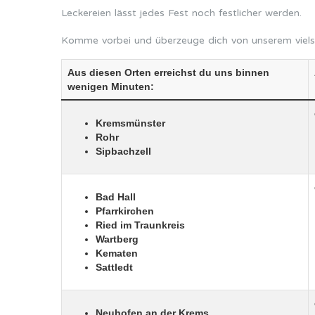
Leckereien lässt jedes Fest noch festlicher werden.
Komme vorbei und überzeuge dich von unserem vielse
Aus diesen Orten erreichst du uns binnen
wenigen Minuten:
Kremsmünster
Rohr
Sipbachzell
Bad Hall
Pfarrkirchen
Ried im Traunkreis
Wartberg
Kematen
Sattledt
Neuhofen an der Krems