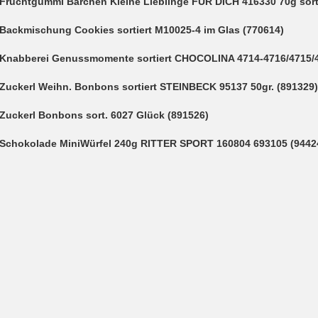
Fruchtgummi Bärchen Kleine Lieblinge FÜR DICH 416330 70g sorti
Backmischung Cookies sortiert M10025-4 im Glas (770614)
Knabberei Genussmomente sortiert CHOCOLINA 4714-4716/4715/4
Zuckerl Weihn. Bonbons sortiert STEINBECK 95137 50gr. (891329)
Zuckerl Bonbons sort. 6027 Glück (891526)
Schokolade MiniWürfel 240g RITTER SPORT 160804 693105 (9442