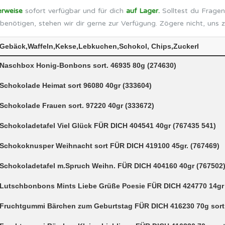
erweise
sofort verfügbar und für dich
auf Lager.
Solltest du Fragen
benötigen, stehen wir dir gerne zur Verfügung. Zögere nicht, uns 
Gebäck,Waffeln,Kekse,Lebkuchen,Schokol, Chips,Zuckerl
Naschbox Honig-Bonbons sort. 46935 80g (274630)
Schokolade Heimat sort 96080 40gr (333604)
Schokolade Frauen sort. 97220 40gr (333672)
Schokoladetafel Viel Glück FÜR DICH 404541 40gr (767435 541)
Schokoknusper Weihnacht sort FÜR DICH 419100 45gr. (767469)
Schokoladetafel m.Spruch Weihn. FÜR DICH 404160 40gr (767502
Lutschbonbons Mints Liebe Grüße Poesie FÜR DICH 424770 14gr s
Fruchtgummi Bärchen zum Geburtstag FÜR DICH 416230 70g sorti