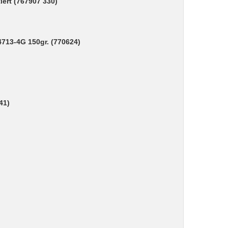
ert (767907 330)
713-4G 150gr. (770624)
41)